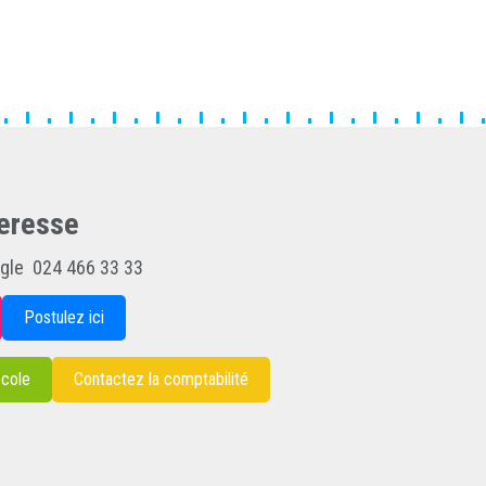
eresse
igle 024 466 33 33
Postulez ici
école
Contactez la comptabilité