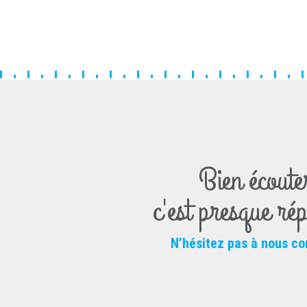
Bien écoute
c'est presque ré
N’hésitez pas à nous co